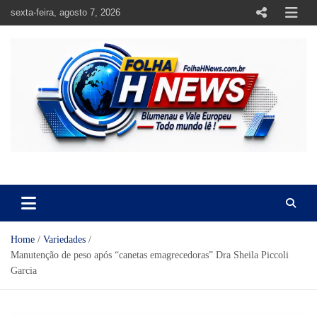
Skip
sexta-feira, agosto 7, 2026
to
content
https://folhahnews.com.br
https://folhahnews.com.br
Home
Variedades
Manutenção de peso após “canetas emagrecedoras” Dra Sheila Piccoli
Garcia