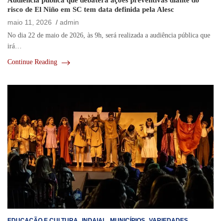
Audiência pública que debaterá ações preventivas diante do
risco de El Niño em SC tem data definida pela Alesc
maio 11, 2026
admin
No dia 22 de maio de 2026, às 9h, será realizada a audiência pública que
irá…
Continue Reading
EDUCAÇÃO E CULTURA
INDAIAL
MUNICÍPIOS
VARIEDADES