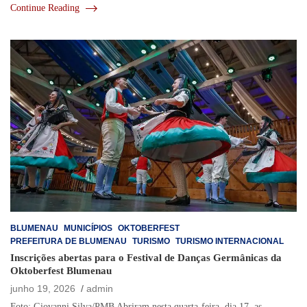
Continue Reading
BLUMENAU
MUNICÍPIOS
OKTOBERFEST
PREFEITURA DE BLUMENAU
TURISMO
TURISMO INTERNACIONAL
Inscrições abertas para o Festival de Danças Germânicas da
Oktoberfest Blumenau
junho 19, 2026
admin
Foto: Giovanni Silva/PMB Abriram nesta quarta-feira, dia 17, as