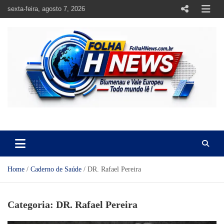
Skip
sexta-feira, agosto 7, 2026
to
content
https://folhahnews.com.br
https://folhahnews.com.br
Home
Caderno de Saúde
DR. Rafael Pereira
Categoria:
DR. Rafael Pereira