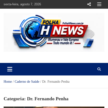
Skip
sexta-feira, agosto 7, 2026
to
content
https://folhahnews.com.br
https://folhahnews.com.br
Home
Caderno de Saúde
Dr. Fernando Penha
Categoria:
Dr. Fernando Penha