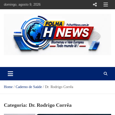
Skip
domingo, agosto 9, 2026
to
content
https://folhahnews.com.br
https://folhahnews.com.br
Home
Caderno de Saúde
Dr. Rodrigo Corrêa
Categoria:
Dr. Rodrigo Corrêa