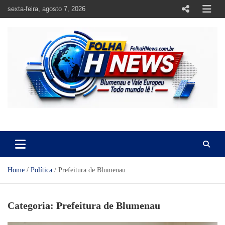
Skip
sexta-feira, agosto 7, 2026
to
content
https://folhahnews.com.br
https://folhahnews.com.br
Home
Política
Prefeitura de Blumenau
Categoria:
Prefeitura de Blumenau