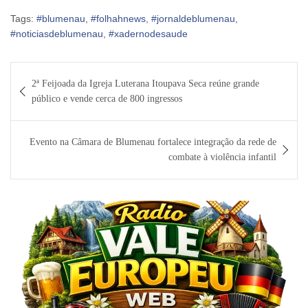
Tags:
#blumenau
,
#folhahnews
,
#jornaldeblumenau
,
#noticiasdeblumenau
,
#xadernodesaude
Navegação
2ª Feijoada da Igreja Luterana Itoupava Seca reúne grande
de
público e vende cerca de 800 ingressos
Post
Evento na Câmara de Blumenau fortalece integração da rede de
combate à violência infantil