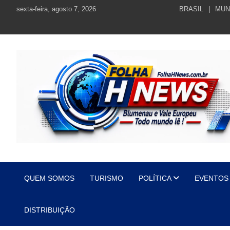
Skip
sexta-feira, agosto 7, 2026
BRASIL
MUN
to
content
https://folhahnews.com.br
https://folhahnews.com.br
QUEM SOMOS
TURISMO
POLÍTICA
EVENTOS
DISTRIBUIÇÃO