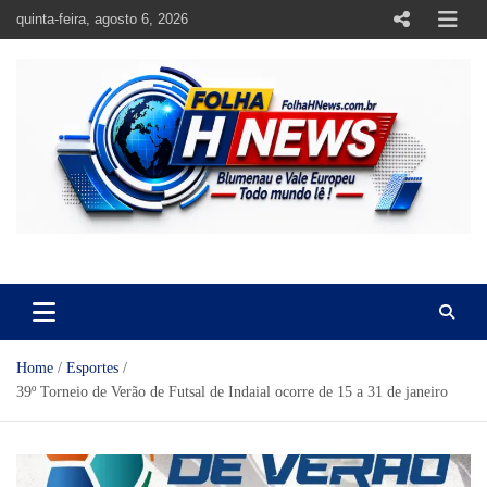
Skip
quinta-feira, agosto 6, 2026
to
content
https://folhahnews.com.br
https://folhahnews.com.br
Home
Esportes
39º Torneio de Verão de Futsal de Indaial ocorre de 15 a 31 de janeiro