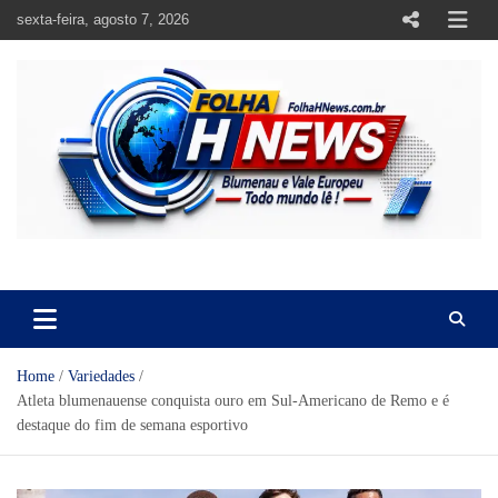
Skip
sexta-feira, agosto 7, 2026
to
content
https://folhahnews.com.br
https://folhahnews.com.br
Home
Variedades
Atleta blumenauense conquista ouro em Sul-Americano de Remo e é
destaque do fim de semana esportivo