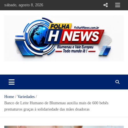
Skip
sábado, agosto 8, 2026
to
content
https://folhahnews.com.br
https://folhahnews.com.br
Home
Variedades
Banco de Leite Humano de Blumenau auxilia mais de 600 bebês
prematuros graças à solidariedade das mães doadoras