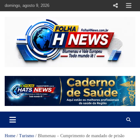
Skip
domingo, agosto 9, 2026
to
content
https://folhahnews.com.br
https://folhahnews.com.br
Home
Turismo
Blumenau – Cumprimento de mandado de prisão