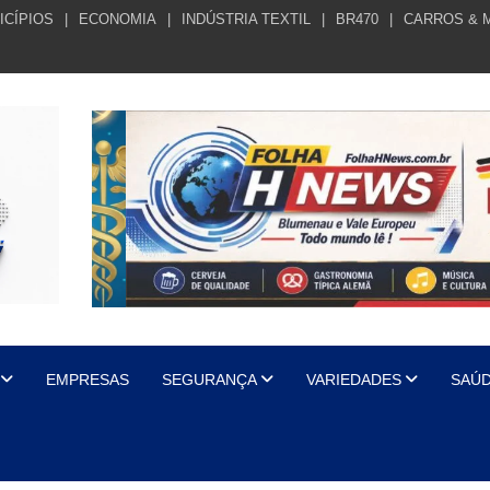
ICÍPIOS
ECONOMIA
INDÚSTRIA TEXTIL
BR470
CARROS & 
EMPRESAS
SEGURANÇA
VARIEDADES
SAÚ