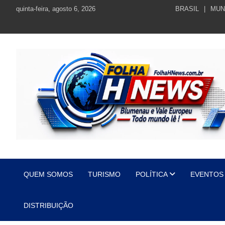
Skip
quinta-feira, agosto 6, 2026
BRASIL
MUN
to
content
https://folhahnews.com.br
https://folhahnews.com.br
QUEM SOMOS
TURISMO
POLÍTICA
EVENTOS
DISTRIBUIÇÃO