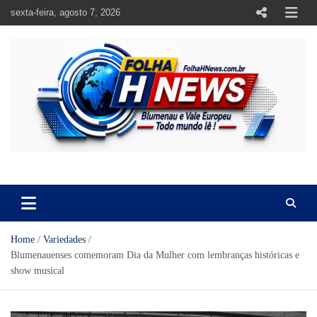
Skip
sexta-feira, agosto 7, 2026
to
content
https://folhahnews.com.br
https://folhahnews.com.br
Home
Variedades
Blumenauenses comemoram Dia da Mulher com lembranças históricas e
show musical