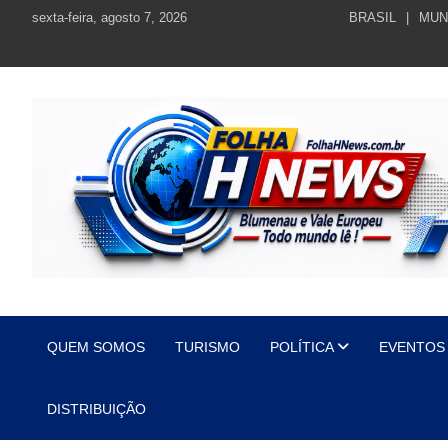
Skip
sexta-feira, agosto 7, 2026
BRASIL
MUN
to
content
https://folhahnews.com.br
https://folhahnews.com.br
QUEM SOMOS
TURISMO
POLÍTICA
EVENTOS
DISTRIBUIÇÃO