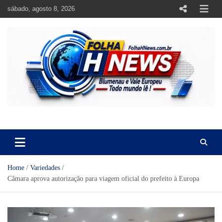
Skip
sábado, agosto 8, 2026
to
content
https://folhahnews.com.br
https://folhahnews.com.br
Home
Variedades
Câmara aprova autorização para viagem oficial do prefeito à Europa