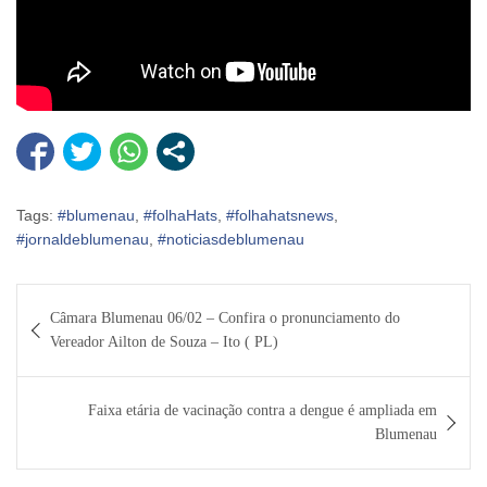
Tags:
#blumenau
,
#folhaHats
,
#folhahatsnews
,
#jornaldeblumenau
,
#noticiasdeblumenau
Navegação
Câmara Blumenau 06/02 – Confira o pronunciamento do
de
Vereador Ailton de Souza – Ito ( PL)
Post
Faixa etária de vacinação contra a dengue é ampliada em
Blumenau