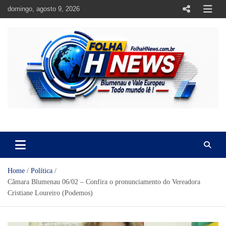
Skip
domingo, agosto 9, 2026
to
content
https://folhahnews.com.br
https://folhahnews.com.br
Home
Política
Câmara Blumenau 06/02 – Confira o pronunciamento do Vereadora
Cristiane Loureiro (Podemos)