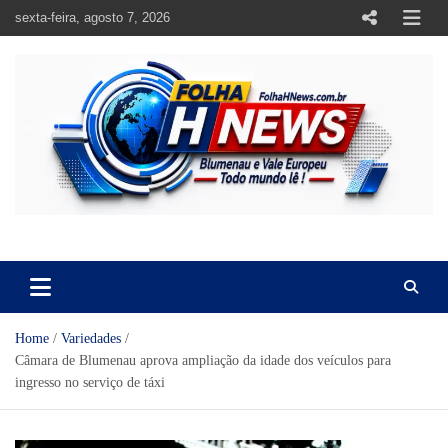
Skip
sexta-feira, agosto 7, 2026
to
content
https://folhahnews.com.br
https://folhahnews.com.br
Home
Variedades
Câmara de Blumenau aprova ampliação da idade dos veículos para
ingresso no serviço de táxi