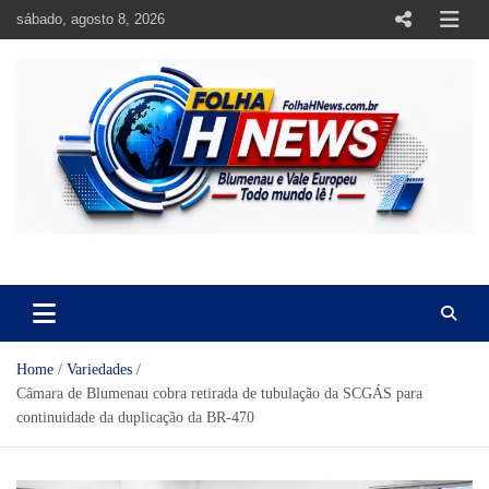
Skip
sábado, agosto 8, 2026
to
content
https://folhahnews.com.br
https://folhahnews.com.br
Home
Variedades
Câmara de Blumenau cobra retirada de tubulação da SCGÁS para
continuidade da duplicação da BR-470