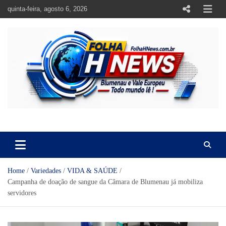
Skip
quinta-feira, agosto 6, 2026
to
content
https://folhahnews.com.br
https://folhahnews.com.br
Home
Variedades
VIDA & SAÚDE
Campanha de doação de sangue da Câmara de Blumenau já mobiliza
servidores