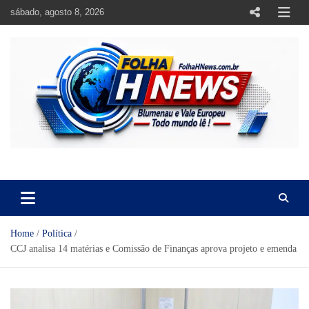
Skip
sábado, agosto 8, 2026
to
content
https://folhahnews.com.br
https://folhahnews.com.br
Home
Política
CCJ analisa 14 matérias e Comissão de Finanças aprova projeto e emenda