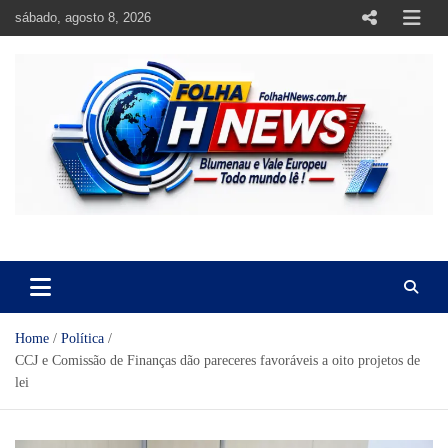
Skip
sábado, agosto 8, 2026
to
content
https://folhahnews.com.br
https://folhahnews.com.br
Home
Política
CCJ e Comissão de Finanças dão pareceres favoráveis a oito projetos de
lei