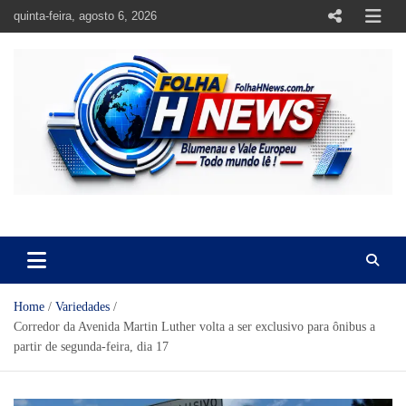
Skip
quinta-feira, agosto 6, 2026
to
content
https://folhahnews.com.br
https://folhahnews.com.br
Home
Variedades
Corredor da Avenida Martin Luther volta a ser exclusivo para ônibus a
partir de segunda-feira, dia 17