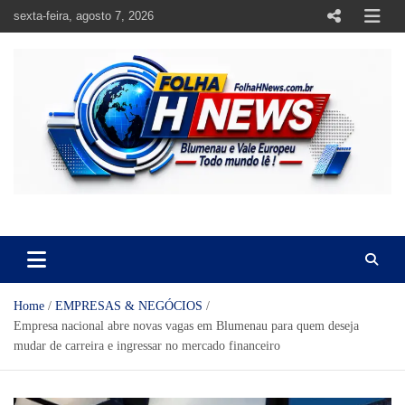
Skip
sexta-feira, agosto 7, 2026
to
content
https://folhahnews.com.br
https://folhahnews.com.br
Home
EMPRESAS & NEGÓCIOS
Empresa nacional abre novas vagas em Blumenau para quem deseja
mudar de carreira e ingressar no mercado financeiro