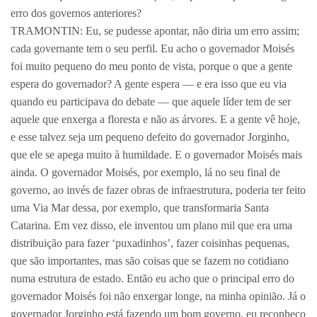
erro dos governos anteriores?
TRAMONTIN: Eu, se pudesse apontar, não diria um erro assim;
cada governante tem o seu perfil. Eu acho o governador Moisés
foi muito pequeno do meu ponto de vista, porque o que a gente
espera do governador? A gente espera — e era isso que eu via
quando eu participava do debate — que aquele líder tem de ser
aquele que enxerga a floresta e não as árvores. E a gente vê hoje,
e esse talvez seja um pequeno defeito do governador Jorginho,
que ele se apega muito à humildade. E o governador Moisés mais
ainda. O governador Moisés, por exemplo, lá no seu final de
governo, ao invés de fazer obras de infraestrutura, poderia ter feito
uma Via Mar dessa, por exemplo, que transformaria Santa
Catarina. Em vez disso, ele inventou um plano mil que era uma
distribuição para fazer ‘puxadinhos’, fazer coisinhas pequenas,
que são importantes, mas são coisas que se fazem no cotidiano
numa estrutura de estado. Então eu acho que o principal erro do
governador Moisés foi não enxergar longe, na minha opinião. Já o
governador Jorginho está fazendo um bom governo, eu reconheço