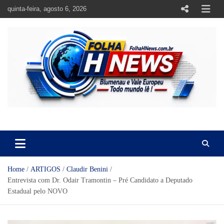
Skip
quinta-feira, agosto 6, 2026
to
content
https://folhahnews.com.br
https://folhahnews.com.br
Home
ARTIGOS
Claudir Benini
Entrevista com Dr. Odair Tramontin – Pré Candidato a Deputado
Estadual pelo NOVO