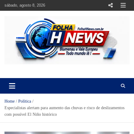
Skip
sábado, agosto 8, 2026
to
content
https://folhahnews.com.br
https://folhahnews.com.br
Home
Política
Especialistas alertam para aumento das chuvas e risco de deslizamentos
com possível El Niño histórico