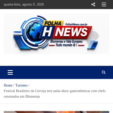
Skip
quarta-feira, agosto 5, 2026
to
content
https://folhahnews.com.br
https://folhahnews.com.br
Home
Turismo
Festival Brasileiro da Cerveja terá aulas-show gastronômicas com chefs
renomados em Blumenau