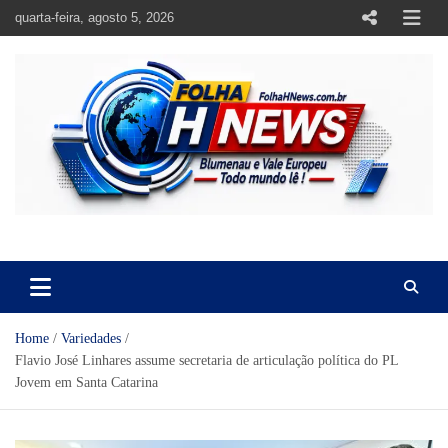
Skip
quarta-feira, agosto 5, 2026
to
content
https://folhahnews.com.br
https://folhahnews.com.br
Home
Variedades
Flavio José Linhares assume secretaria de articulação política do PL
Jovem em Santa Catarina