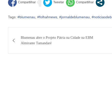
Tags:
#blumenau
,
#folhahnews
,
#jornaldeblumenau
,
#noticiasde
Navegação
Blumenau abre o Projeto Pátria na Cidade na EBM
de
Almirante Tamandaré
Post