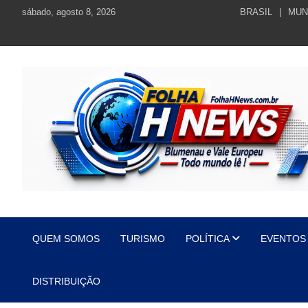
Skip
sábado, agosto 8, 2026
BRASIL
MUN
to
content
https://folhahnews.com.br
https://folhahnews.com.br
QUEM SOMOS
TURISMO
POLÍTICA
EVENTOS
DISTRIBUIÇÃO