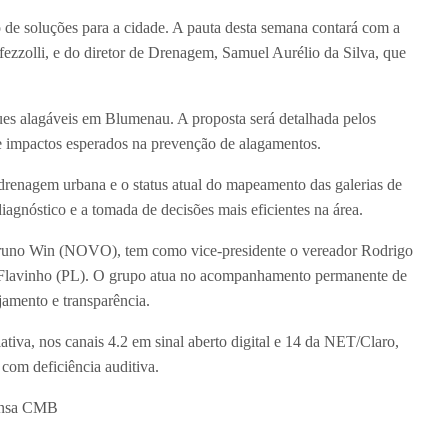
 de soluções para a cidade. A pauta desta semana contará com a
fezzolli, e do diretor de Drenagem, Samuel Aurélio da Silva, que
ques alagáveis em Blumenau. A proposta será detalhada pelos
 e impactos esperados na prevenção de alagamentos.
renagem urbana e o status atual do mapeamento das galerias de
agnóstico e a tomada de decisões mais eficientes na área.
Bruno Win (NOVO), tem como vice-presidente o vereador Rodrigo
 o Flavinho (PL). O grupo atua no acompanhamento permanente de
jamento e transparência.
tiva, nos canais 4.2 em sinal aberto digital e 14 da NET/Claro,
 com deficiência auditiva.
rensa CMB