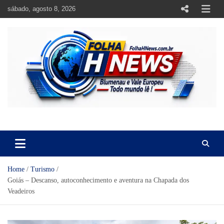
Skip
sábado, agosto 8, 2026
to
content
https://folhahnews.com.br
https://folhahnews.com.br
Home
Turismo
Goiás – Descanso, autoconhecimento e aventura na Chapada dos
Veadeiros