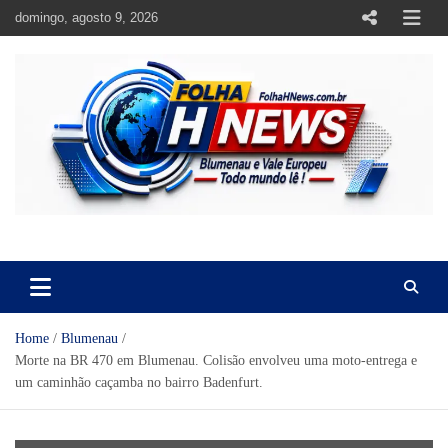
Skip
domingo, agosto 9, 2026
to
content
https://folhahnews.com.br
https://folhahnews.com.br
Home
Blumenau
Morte na BR 470 em Blumenau. Colisão envolveu uma moto-entrega e
um caminhão caçamba no bairro Badenfurt.