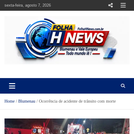
Skip
sexta-feira, agosto 7, 2026
to
content
https://folhahnews.com.br
https://folhahnews.com.br
Home
Blumenau
Ocorrência de acidente de trânsito com morte