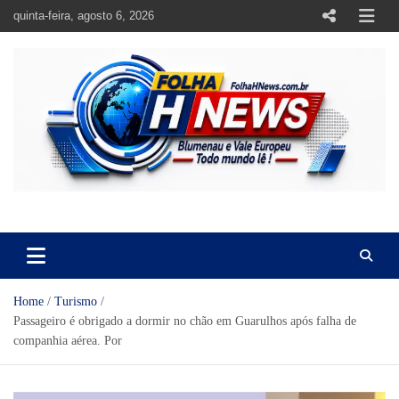
Skip
quinta-feira, agosto 6, 2026
to
content
https://folhahnews.com.br
https://folhahnews.com.br
Home
Turismo
Passageiro é obrigado a dormir no chão em Guarulhos após falha de
companhia aérea. Por