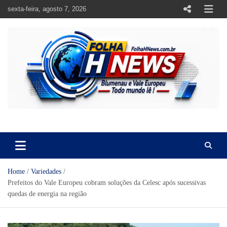
Skip
sexta-feira, agosto 7, 2026
to
content
https://folhahnews.com.br
https://folhahnews.com.br
Home
Variedades
Prefeitos do Vale Europeu cobram soluções da Celesc após sucessivas
quedas de energia na região