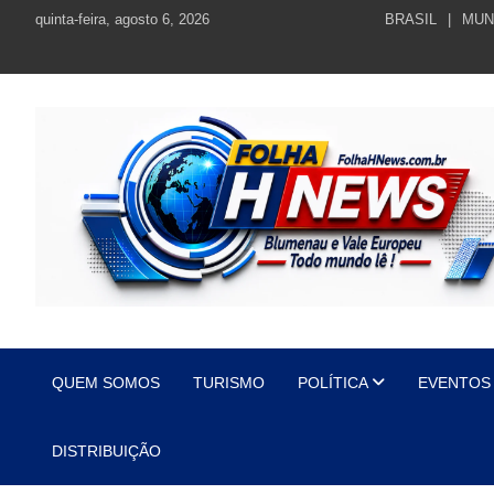
Skip
quinta-feira, agosto 6, 2026
BRASIL
MUN
to
content
https://folhahnews.com.br
https://folhahnews.com.br
QUEM SOMOS
TURISMO
POLÍTICA
EVENTOS
DISTRIBUIÇÃO