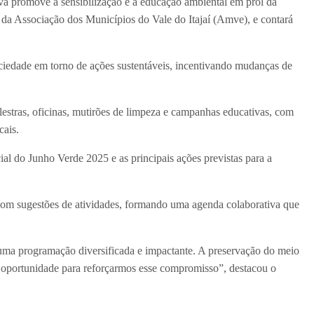
tiva promove a sensibilização e a educação ambiental em prol da
e da Associação dos Municípios do Vale do Itajaí (Amve), e contará
iedade em torno de ações sustentáveis, incentivando mudanças de
lestras, oficinas, mutirões de limpeza e campanhas educativas, com
ocais.
l do Junho Verde 2025 e as principais ações previstas para a
 com sugestões de atividades, formando uma agenda colaborativa que
 uma programação diversificada e impactante. A preservação do meio
 oportunidade para reforçarmos esse compromisso”, destacou o