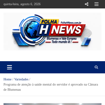
Skip
quinta-feira, agosto 6, 2026
to
content
https://folhahnews.com.br
https://folhahnews.com.br
Home
Variedades
Programa de atenção à saúde mental do servidor é aprovado na Câmara
de Blumenau