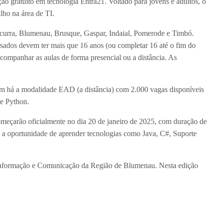
ção gratuito em tecnologia Entra21. Voltado para jovens e adultos, o
alho na área de TI.
Ascurra, Blumenau, Brusque, Gaspar, Indaial, Pomerode e Timbó.
ssados devem ter mais que 16 anos (ou completar 16 até o fim do
companhar as aulas de forma presencial ou a distância. As
ém há a modalidade EAD (a distância) com 2.000 vagas disponíveis
 e Python.
omeçarão oficialmente no dia 20 de janeiro de 2025, com duração de
ão a oportunidade de aprender tecnologias como Java, C#, Suporte
 Informação e Comunicação da Região de Blumenau. Nesta edição