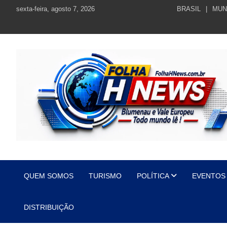
Skip
sexta-feira, agosto 7, 2026
BRASIL
MUN
to
content
https://folhahnews.com.br
https://folhahnews.com.br
QUEM SOMOS
TURISMO
POLÍTICA
EVENTOS
DISTRIBUIÇÃO