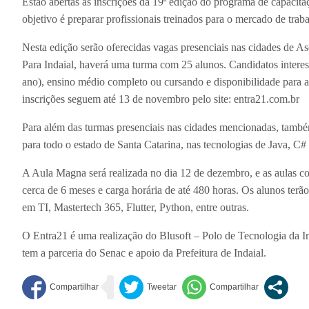
Estão abertas as inscrições da 19ª edição do programa de capacita
objetivo é preparar profissionais treinados para o mercado de trab
Nesta edição serão oferecidas vagas presenciais nas cidades de 
Para Indaial, haverá uma turma com 25 alunos. Candidatos intere
ano), ensino médio completo ou cursando e disponibilidade para a
inscrições seguem até 13 de novembro pelo site: entra21.com.br
Para além das turmas presenciais nas cidades mencionadas, tamb
para todo o estado de Santa Catarina, nas tecnologias de Java, C#
A Aula Magna será realizada no dia 12 de dezembro, e as aulas c
cerca de 6 meses e carga horária de até 480 horas. Os alunos ter
em TI, Mastertech 365, Flutter, Python, entre outras.
O Entra21 é uma realização do Blusoft – Polo de Tecnologia da
tem a parceria do Senac e apoio da Prefeitura de Indaial.