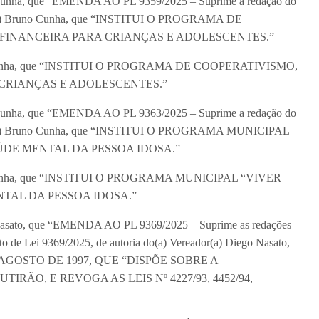
o Cunha, que “EMENDA AO PL 9359/2025 – Suprime a redação do
eador(a) Bruno Cunha, que “INSTITUI O PROGRAMA DE
FINANCEIRA PARA CRIANÇAS E ADOLESCENTES.”
Bruno Cunha, que “INSTITUI O PROGRAMA DE COOPERATIVISMO,
CRIANÇAS E ADOLESCENTES.”
o Cunha, que “EMENDA AO PL 9363/2025 – Suprime a redação do
reador(a) Bruno Cunha, que “INSTITUI O PROGRAMA MUNICIPAL
ÚDE MENTAL DA PESSOA IDOSA.”
Bruno Cunha, que “INSTITUI O PROGRAMA MUNICIPAL “VIVER
TAL DA PESSOA IDOSA.”
o Nasato, que “EMENDA AO PL 9369/2025 – Suprime as redações
jeto de Lei 9369/2025, de autoria do(a) Vereador(a) Diego Nasato,
DE AGOSTO DE 1997, QUE “DISPÕE SOBRE A
ÃO, E REVOGA AS LEIS Nº 4227/93, 4452/94,