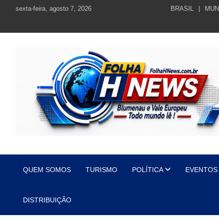
Skip
sexta-feira, agosto 7, 2026
BRASIL
MUN
to
content
https://folhahnews.com.br
https://folhahnews.com.br
QUEM SOMOS
TURISMO
POLÍTICA
EVENTOS
DISTRIBUIÇÃO