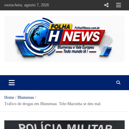
Skip
sexta-feira, agosto 7, 2026
to
content
https://folhahnews.com.br
https://folhahnews.com.br
Home
Blumenau
Tráfico de drogas em Blumenau. Tele-Maconha se deu mal.