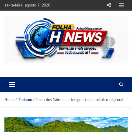
Skip
sexta-feira, agosto 7, 2026
to
content
https://folhahnews.com.br
https://folhahnews.com.br
Home
Turismo
Trem dos Vales quer integrar trade turístico regional