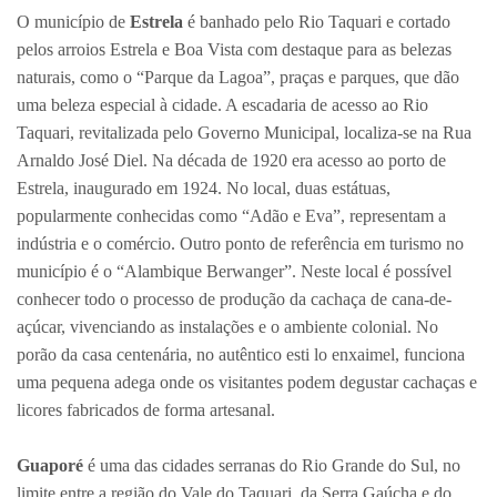
O município de
Estrela
é banhado pelo Rio Taquari e cortado
pelos arroios Estrela e Boa Vista com destaque para as belezas
naturais, como o “Parque da Lagoa”, praças e parques, que dão
uma beleza especial à cidade. A escadaria de acesso ao Rio
Taquari, revitalizada pelo Governo Municipal, localiza-se na Rua
Arnaldo José Diel. Na década de 1920 era acesso ao porto de
Estrela, inaugurado em 1924. No local, duas estátuas,
popularmente conhecidas como “Adão e Eva”, representam a
indústria e o comércio. Outro ponto de referência em turismo no
município é o “Alambique Berwanger”. Neste local é possível
conhecer todo o processo de produção da cachaça de cana-de-
açúcar, vivenciando as instalações e o ambiente colonial. No
porão da casa centenária, no autêntico esti lo enxaimel, funciona
uma pequena adega onde os visitantes podem degustar cachaças e
licores fabricados de forma artesanal.
Guaporé
é uma das cidades serranas do Rio Grande do Sul, no
limite entre a região do Vale do Taquari, da Serra Gaúcha e do