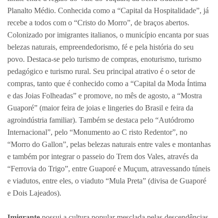
Planalto Médio. Conhecida como a “Capital da Hospitalidade”, já
recebe a todos com o “Cristo do Morro”, de braços abertos.
Colonizado por imigrantes italianos, o município encanta por suas
belezas naturais, empreendedorismo, fé e pela história do seu
povo. Destaca-se pelo turismo de compras, enoturismo, turismo
pedagógico e turismo rural. Seu principal atrativo é o setor de
compras, tanto que é conhecido como a “Capital da Moda Íntima
e das Joias Folheadas” e promove, no mês de agosto, a “Mostra
Guaporé” (maior feira de joias e lingeries do Brasil e feira da
agroindústria familiar). Também se destaca pelo “Autódromo
Internacional”, pelo “Monumento ao C risto Redentor”, no
“Morro do Gallon”, pelas belezas naturais entre vales e montanhas
e também por integrar o passeio do Trem dos Vales, através da
“Ferrovia do Trigo”, entre Guaporé e Muçum, atravessando túneis
e viadutos, entre eles, o viaduto “Mula Preta” (divisa de Guaporé
e Dois Lajeados).
Imigrante
possui a cultura popular mesclada pelas descendências