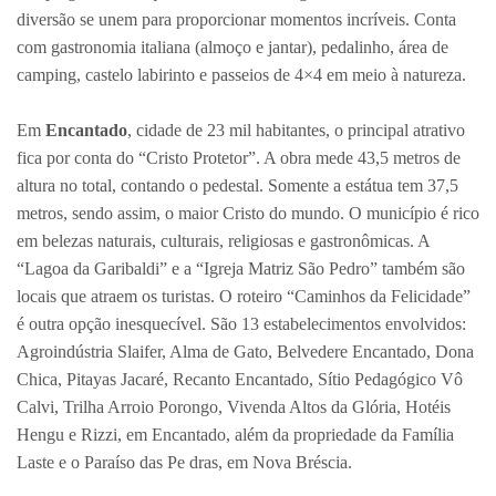
diversão se unem para proporcionar momentos incríveis. Conta
com gastronomia italiana (almoço e jantar), pedalinho, área de
camping, castelo labirinto e passeios de 4×4 em meio à natureza.
Em
Encantado
, cidade de 23 mil habitantes, o principal atrativo
fica por conta do “Cristo Protetor”. A obra mede 43,5 metros de
altura no total, contando o pedestal. Somente a estátua tem 37,5
metros, sendo assim, o maior Cristo do mundo. O município é rico
em belezas naturais, culturais, religiosas e gastronômicas. A
“Lagoa da Garibaldi” e a “Igreja Matriz São Pedro” também são
locais que atraem os turistas. O roteiro “Caminhos da Felicidade”
é outra opção inesquecível. São 13 estabelecimentos envolvidos:
Agroindústria Slaifer, Alma de Gato, Belvedere Encantado, Dona
Chica, Pitayas Jacaré, Recanto Encantado, Sítio Pedagógico Vô
Calvi, Trilha Arroio Porongo, Vivenda Altos da Glória, Hotéis
Hengu e Rizzi, em Encantado, além da propriedade da Família
Laste e o Paraíso das Pe dras, em Nova Bréscia.