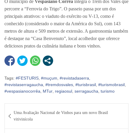
O município de
Vespasiano Corrêa
integra o Trem dos Vales que
percorre a “Ferrovia do Trigo”. O passeio passa por um dos
principais atrativos: o viaduto do exército ou V-13, como é
conhecido (considerado o maior da América do Sul), com 143
metros de altura e 509 metros de extensão. A gastronomia também
é destaque na “Casa Benvenuto”, local acolhedor que oferece
deliciosos pratos da culinária italiana e bons vinhos.
Tags:
#FESTURIS
,
#muçum
,
#revistadaserra
,
#revistaserragaucha
,
#tremdosvales
,
#turisbrasil
,
#turismobrasil
,
#vespasianocorrêa
,
MTur
,
regiaosul
,
serragaucha
,
turismo
Navegação
Uma Avaliação Nacional de Vinhos para um novo Brasil
de
vitivinícola
Post