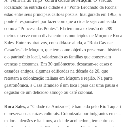
A “Ferrovia do Trigo” corta a cidade de
Muçum
. O Viaduto
localizado na entrada da cidade e a “Ponte Brochado da Rocha”
estão entre seus principais cartões postais. Inaugurada em 1963, a
ponte é responsável por fazer com que a cidade seja conhecida
como a “Princesa das Pontes”. Ela tem uma extensão de 289
metros e serve como divisa entre os municípios de Muçum e Roca
Sales. Entre os atrativos, consolida-se ainda, a “Rota Casas e
Casarões” de Muçum, que tem como objetivo preservar a história
e o patrimônio local, valorizando as famílias que conservam
crenças e costumes. Em 30 quilômetros, destacam-se casas e
casarões antigos, algumas edificadas na década de 20, que
retratam a colonização italiana em Muçum e região. Na parte
gastronômica, a Casa Brandão é um loca l para dar uma pausa e
degustar de um delicioso almoço ou café colonial.
Roca Sales
, a “Cidade da Amizade”, é banhada pelo Rio Taquari
e preserva suas raízes culturais. Colonizada por imigrantes em sua
maioria alemães e italianos, a cidade acolhedora, tem entre os