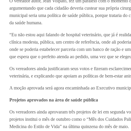
O vereador autor, Jean Volpato, fez um paralelo com o momento d
argumentando que cada cidadão deveria custear sua própria cirurg
municipal seria uma política de saúde pública, porque trataria do 
da saúde humana.
“Eu não estou aqui falando de hospital veterinário, que já é real
clínica modesta, pública, um centro de referência, onde ali pode
onde se poderia estabelecer parceria com um banco de ração e um 
que espera que o prefeito atenda ao pedido, uma vez que se elege
Os vereadores ainda justificaram seus votos e fizeram esclareciment
veterinária, e explicando que apoiam as políticas de bem-estar ani
A moção aprovada será agora encaminhada ao Executivo municip
Projetos aprovados na área de saúde pública
Os vereadores ainda aprovaram três projetos de lei em segunda v
projetos institui o mês de outubro como o “Mês dos Cuidados Pali
Medicina do Estilo de Vida” na última quinzena do mês de maio.