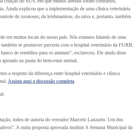
a criação do SUS, em que muitos liberais foram contrários,
ia. Ainda explicou que a implementação de uma clínica veterinária
controle de zoonoses, da leishmaniose, da raiva e, portanto, também
idade em muitos locais do nosso país. Nós estamos falando de uma
ria também se promover parceria com o hospital veterinário da FURB,
banco de remédios para os animais”, esclareceu. Ele ainda disse
u apoiado na pauta do bem-estar animal.
os a respeito da diferença entre hospital veterinário e clínica
mal.
Assista aqui a discussão completa
.
al.
otação, todos de autoria do vereador Marcelo Lanzarin. Um dos
ativos”. A outra proposta aprovada instituir A Semana Municipal da