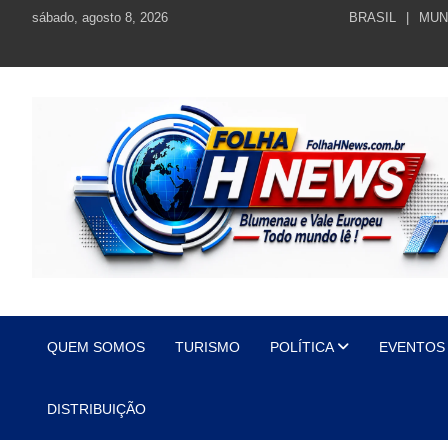
Skip
sábado, agosto 8, 2026
BRASIL
MUN
to
content
https://folhahnews.com.br
https://folhahnews.com.br
QUEM SOMOS
TURISMO
POLÍTICA
EVENTOS
DISTRIBUIÇÃO