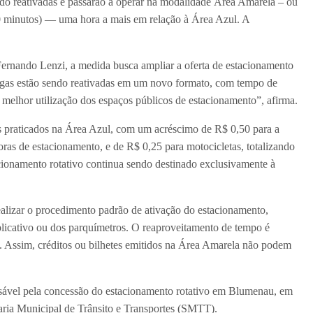
do reativadas e passarão a operar na modalidade Área Amarela – ou
0 minutos) — uma hora a mais em relação à Área Azul. A
Fernando Lenzi, a medida busca ampliar a oferta de estacionamento
vagas estão sendo reativadas em um novo formato, com tempo de
melhor utilização dos espaços públicos de estacionamento”, afirma.
os praticados na Área Azul, com um acréscimo de R$ 0,50 para a
oras de estacionamento, e de R$ 0,25 para motocicletas, totalizando
ionamento rotativo continua sendo destinado exclusivamente à
ealizar o procedimento padrão de ativação do estacionamento,
licativo ou dos parquímetros. O reaproveitamento de tempo é
 Assim, créditos ou bilhetes emitidos na Área Amarela não podem
nsável pela concessão do estacionamento rotativo em Blumenau, em
aria Municipal de Trânsito e Transportes (SMTT).