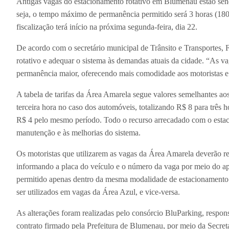
Antigas vagas do estacionamento rotativo em Blumenau estão sen
seja, o tempo máximo de permanência permitido será 3 horas (18
fiscalização terá início na próxima segunda-feira, dia 22.
De acordo com o secretário municipal de Trânsito e Transportes, 
rotativo e adequar o sistema às demandas atuais da cidade. “As 
permanência maior, oferecendo mais comodidade aos motoristas e 
A tabela de tarifas da Área Amarela segue valores semelhantes a
terceira hora no caso dos automóveis, totalizando R$ 8 para três h
R$ 4 pelo mesmo período. Todo o recurso arrecadado com o estac
manutenção e às melhorias do sistema.
Os motoristas que utilizarem as vagas da Área Amarela deverão r
informando a placa do veículo e o número da vaga por meio do ap
permitido apenas dentro da mesma modalidade de estacionamento.
ser utilizados em vagas da Área Azul, e vice-versa.
As alterações foram realizadas pelo consórcio BluParking, respo
contrato firmado pela Prefeitura de Blumenau, por meio da Secret