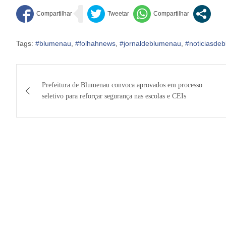
Tags:
#blumenau
,
#folhahnews
,
#jornaldeblumenau
,
#noticiasde
Navegação
Prefeitura de Blumenau convoca aprovados em processo
de
seletivo para reforçar segurança nas escolas e CEIs
Post