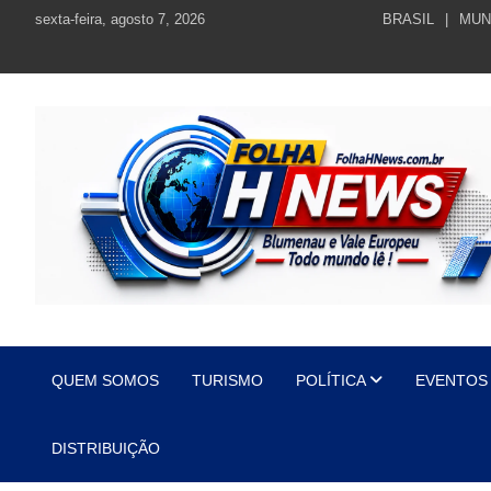
Skip
sexta-feira, agosto 7, 2026
BRASIL
MUN
to
content
https://folhahnews.com.br
https://folhahnews.com.br
QUEM SOMOS
TURISMO
POLÍTICA
EVENTOS
DISTRIBUIÇÃO