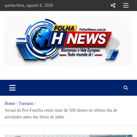
Skip
quinta-feira, agosto 6, 2026
to
content
https://folhahnews.com.br
https://folhahnews.com.br
Home
Turismo
Arraiá da Pró-Família reúne mais de 500 idosos no último dia de
atividades antes das férias de julho