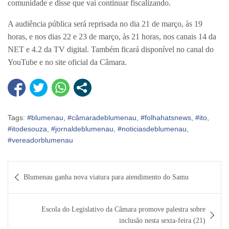
comunidade e disse que vai continuar fiscalizando.
A audiência pública será reprisada no dia 21 de março, às 19
horas, e nos dias 22 e 23 de março, às 21 horas, nos canais 14 da
NET e 4.2 da TV digital. Também ficará disponível no canal do
YouTube e no site oficial da Câmara.
Tags:
#blumenau
,
#câmaradeblumenau
,
#folhahatsnews
,
#ito
,
#itodesouza
,
#jornaldeblumenau
,
#noticiasdeblumenau
,
#vereadorblumenau
Navegação
Blumenau ganha nova viatura para atendimento do Samu
de
Post
Escola do Legislativo da Câmara promove palestra sobre
inclusão nesta sexta-feira (21)