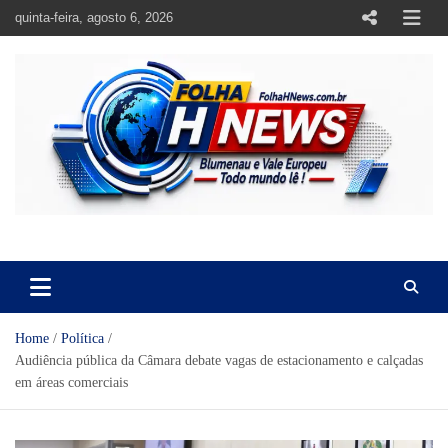
Skip
quinta-feira, agosto 6, 2026
to
content
https://folhahnews.com.br
https://folhahnews.com.br
Home
Política
Audiência pública da Câmara debate vagas de estacionamento e calçadas
em áreas comerciais