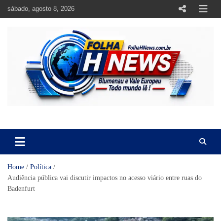
Skip
sábado, agosto 8, 2026
to
content
https://folhahnews.com.br
https://folhahnews.com.br
Home
Política
Audiência pública vai discutir impactos no acesso viário entre ruas do
Badenfurt