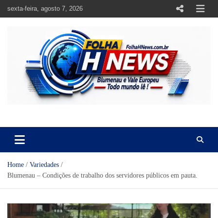
Skip
sexta-feira, agosto 7, 2026
to
content
https://folhahnews.com.br
https://folhahnews.com.br
Home
Variedades
Blumenau – Condições de trabalho dos servidores públicos em pauta.