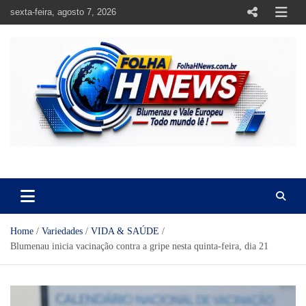
Skip
sexta-feira, agosto 7, 2026
to
content
https://folhahnews.com.br
https://folhahnews.com.br
Home
Variedades
VIDA & SAÚDE
Blumenau inicia vacinação contra a gripe nesta quinta-feira, dia 21