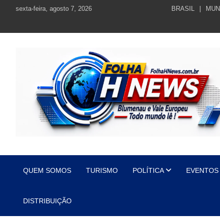
Skip
sexta-feira, agosto 7, 2026
BRASIL
MUN
to
content
https://folhahnews.com.br
https://folhahnews.com.br
QUEM SOMOS
TURISMO
POLÍTICA
EVENTOS
DISTRIBUIÇÃO