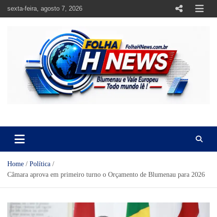
Skip
sexta-feira, agosto 7, 2026
to
content
https://folhahnews.com.br
https://folhahnews.com.br
Home
Política
Câmara aprova em primeiro turno o Orçamento de Blumenau para 2026