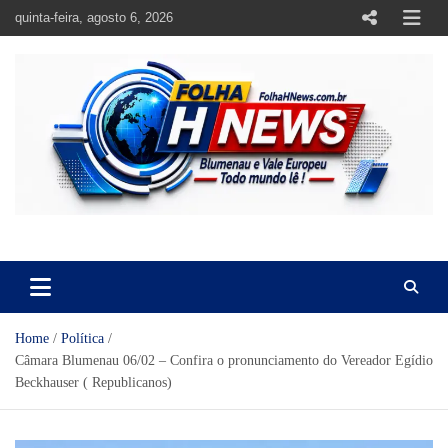
Skip
quinta-feira, agosto 6, 2026
to
content
https://folhahnews.com.br
https://folhahnews.com.br
Home
Política
Câmara Blumenau 06/02 – Confira o pronunciamento do Vereador Egídio
Beckhauser ( Republicanos)