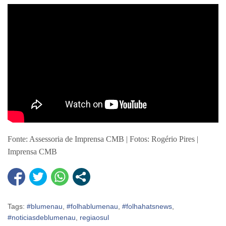
Fonte: Assessoria de Imprensa CMB | Fotos: Rogério Pires |
Imprensa CMB
Tags:
#blumenau
,
#folhablumenau
,
#folhahatsnews
,
#noticiasdeblumenau
,
regiaosul